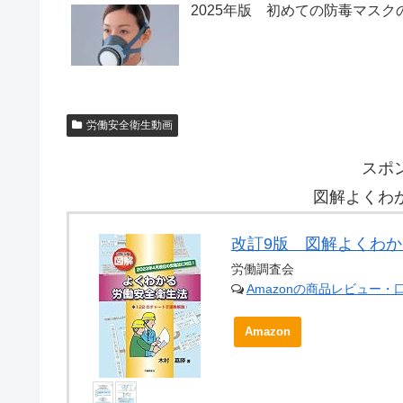
2025年版 初めての防毒マス
労働安全衛生動画
スポ
図解よくわ
改訂9版 図解よくわ
労働調査会
Amazonの商品レビュー・
Amazon