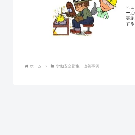
ヒュ
ー近
実施
する
ホーム
労働安全衛生 改善事例