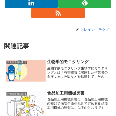
クレイン テクノ
関連記事
生物学的モニタリング
労働安全衛生用語
生物学的モニタリング生物学的モニタリ
ングとは「有害物質に曝露した作業者の
血液，尿，呼吸などを採取して，その中
の有害物質やその代謝物の濃度，あるい
は早期影響を示す指標を測定することに
よって，ヒトの曝露の程度を推測」する
食品加工用機械災害
こと。生物学的モニタリン...
労働安全衛生用語
食品加工用機械災害１ 食品加工用機械
の種類労働安全衛生規則で定める食品加
工用機械の種類は、以下のとおりです。
食品加工用切断機・切削機 スライサー、
チョップカッター、バンドソー等の刃部