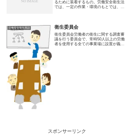
るために装着するもの。労働安全衛生法
では、一定の作業・環境のもとでは、事
業者は作業者に保護具を使用させなけれ
ばならないと規定しており、作業の種類
によって、作業帽・保護帽・保護衣・保
護手袋・保護長靴・防じん...
衛生委員会
労働安全衛生用語
衛生委員会労働者の衛生に関する調査審
議を行う委員会で、常時50人以上の労働
者を使用する全ての事業場に設置が義務
づけられている（安衛法第18条）。委員
会は毎月１回以上開催し、規定された次
の調査審議事項について審議する。（1）
労働者の健康障害防...
スポンサーリンク