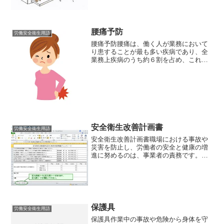
により、食品の原材料の切断又は切削を
行う機械。 食品加工...
腰痛予防
労働安全衛生用語
腰痛予防腰痛は、働く人が業務において
り患することが最も多い疾病であり、全
業務上疾病のうち約６割を占め、これを
予防することは労働衛生分野における重
要な課題となっています。腰痛予防１
腰痛とは人間の背骨は、24個の短い椎骨
から成り立ち、椎骨は椎...
安全衛生改善計画書
労働安全衛生用語
安全衛生改善計画書職場における事故や
災害を防止し、労働者の安全と健康の増
進に努めるのは、事業者の責務です。
（労働安全衛生法第3条他）しかし、実際
に何を実行すれば安全や健康が増進でき
るのか、は、企業の規模や、各企業が持
つ各々の事情などもあり、...
保護具
労働安全衛生用語
保護具作業中の事故や危険から身体を守