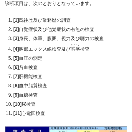
診断項目は、次のとおりとなっています。
[1]
既往歴及び業務歴の調査
[2]
自覚症状及び他覚症状の有無の検査
[3]
身長、体重、腹囲、視力及び聴力の検査
かくたん
[4]
胸部エックス線検査及び
喀痰
検査
[5]
血圧の測定
[6]
貧血検査
[7]
肝機能検査
[8]
血中脂質検査
[9]
血糖検査
[10]
尿検査
[11]
心電図検査